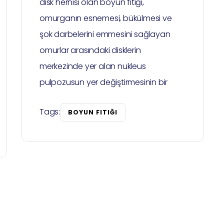
disk hernisi olan boyun fıtığı,
omurganın esnemesi, bükülmesi ve
şok darbelerini emmesini sağlayan
omurlar arasındaki disklerin
merkezinde yer alan nukleus
pulpozusun yer değiştirmesinin bir
Tags:
BOYUN FITIĞI