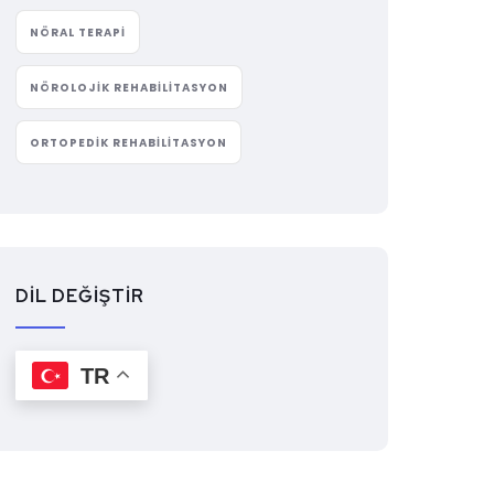
NÖRAL TERAPI
NÖROLOJIK REHABILITASYON
ORTOPEDIK REHABILITASYON
DİL DEĞİŞTİR
TR