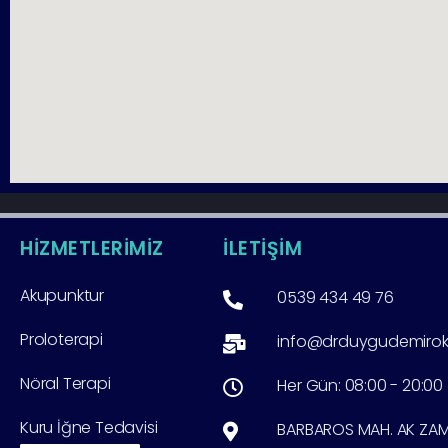
HİZMETLERİMİZ
İLETİŞİM
Akupunktur
0539 434 49 76
Proloterapi
info@drduygudemiro
Nöral Terapi
Her Gün: 08:00 - 20:00
Kuru İğne Tedavisi
BARBAROS MAH. AK ZAMBA