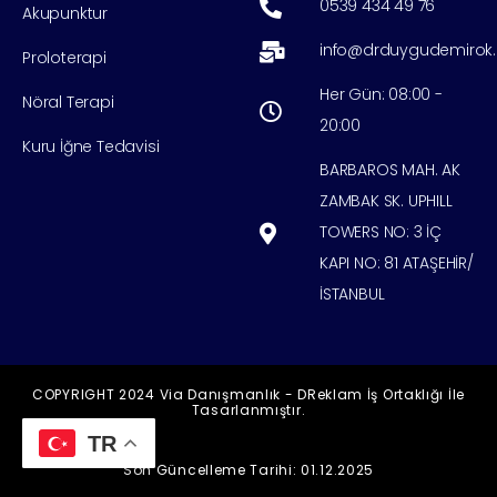
0539 434 49 76
Akupunktur
info@drduygudemirok
Proloterapi
Her Gün: 08:00 -
Nöral Terapi
20:00
Kuru İğne Tedavisi
BARBAROS MAH. AK
ZAMBAK SK. UPHILL
TOWERS NO: 3 İÇ
KAPI NO: 81 ATAŞEHİR/
İSTANBUL
COPYRIGHT 2024 Via Danışmanlık - DReklam İş Ortaklığı İle
Tasarlanmıştır.
TR
Son Güncelleme Tarihi: 01.12.2025