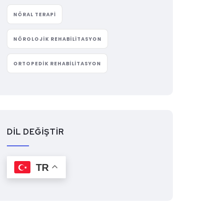
NÖRAL TERAPI
NÖROLOJIK REHABILITASYON
ORTOPEDIK REHABILITASYON
DİL DEĞİŞTİR
TR