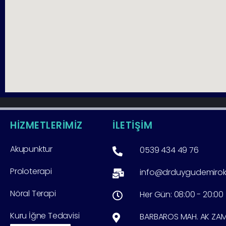
HİZMETLERİMİZ
İLETİŞİM
Akupunktur
0539 434 49 76
Proloterapi
info@drduygudemiro
Nöral Terapi
Her Gün: 08:00 - 20:00
Kuru İğne Tedavisi
BARBAROS MAH. AK ZAMBA