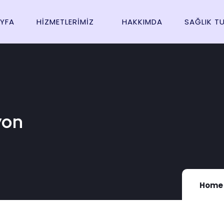
YFA
HIZMETLERIMIZ
HAKKIMDA
SAĞLIK T
yon
Home