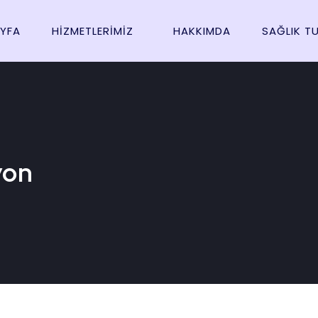
YFA
HIZMETLERIMIZ
HAKKIMDA
SAĞLIK T
yon